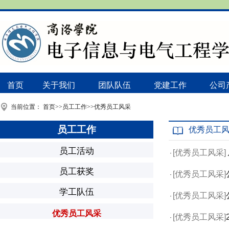
首页
关于我们
团队队伍
党建工作
公司
当前位置：
首页
>>
员工工作
>>
优秀员工风采
员工工作
优秀员工
员工活动
[优秀员工风采]
·
员工获奖
[优秀员工风采]
·
学工队伍
[优秀员工风采]
·
优秀员工风采
[优秀员工风采]
·